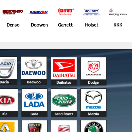
Doowon
Garrett
Holset
KKK
Motorpal