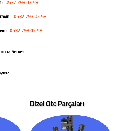
n :
0532 293 02 58
rayın :
0532 293 02 58
yın :
0532 293 02 58
Pompa Servisi
ayınız
Dizel Oto Parçaları