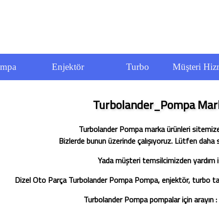
ompa
Enjektör
Turbo
Müşteri Hizm
Turbolander_Pompa Mark
Turbolander Pompa marka ürünleri sitemiz
Bizlerde bunun üzerinde çalışıyoruz. Lütfen daha s
Yada müşteri temsilcimizden yardım is
Dizel Oto Parça Turbolander Pompa Pompa, enjektör, turbo tam
Turbolander Pompa pompalar için arayın :