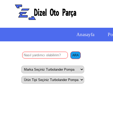
Anasayfa
P