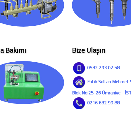
a Bakımı
Bize Ulaşın
0532 293 02 58
Fatih Sultan Mehmet S
Blok No:25-26 Ümraniye - İ
0216 632 99 88