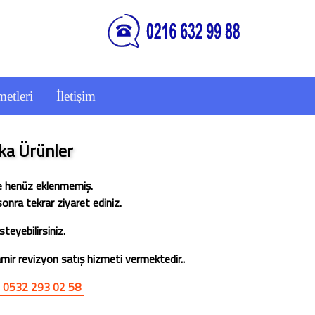
etleri
İletişim
a Ürünler
e henüz eklenmemiş.
onra tekrar ziyaret ediniz.
teyebilirsiniz.
ir revizyon satış hizmeti vermektedir..
0532 293 02 58